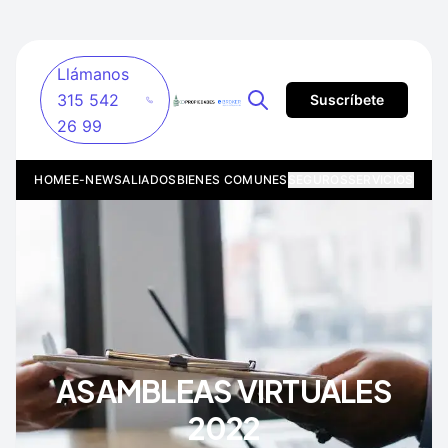
Llámanos
315 542
Suscríbete
26 99
HOME
E-NEWS
ALIADOS
BIENES COMUNES
SEGUROS
SERVICIOS
ASAMBLEAS VIRTUALES
2022