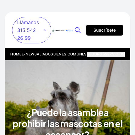
Llámanos
315 542
Suscríbete
26 99
HOME
E-NEWS
ALIADOS
BIENES COMUNES
SEGUROS
SERVICIOS
¿Puede la asamblea
prohibir las mascotas en el
ascensor?