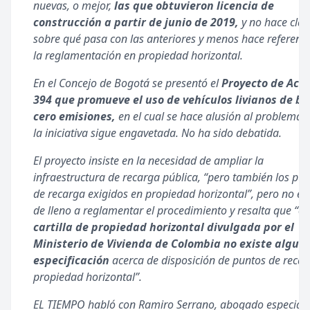
nuevas, o mejor,
las que obtuvieron licencia de
construcción a partir de junio de 2019,
y no hace clar
sobre qué pasa con las anteriores y menos hace referenci
la reglamentación en propiedad horizontal.
En el Concejo de Bogotá se presentó el
Proyecto de Acu
394 que promueve el uso de vehículos livianos de ba
cero emisiones,
en el cual se hace alusión al problema,
la iniciativa sigue engavetada. No ha sido debatida.
El proyecto insiste en la necesidad de ampliar la
infraestructura de recarga pública, “pero también los pu
de recarga exigidos en propiedad horizontal”, pero no en
de lleno a reglamentar el procedimiento y resalta que “
en
cartilla de propiedad horizontal divulgada por el
Ministerio de Vivienda de Colombia no existe algun
especificación
acerca de disposición de puntos de reca
propiedad horizontal”.
EL TIEMPO habló con Ramiro Serrano, abogado especiali