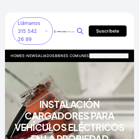
Llámanos
315 542
Suscríbete
26 99
HOME
E-NEWS
ALIADOS
BIENES COMUNES
SEGUROS
SERVICIOS
INSTALACIÓN
CARGADORES PARA
VEHÍCULOS ELÉCTRICOS
EN LA PROPIEDAD