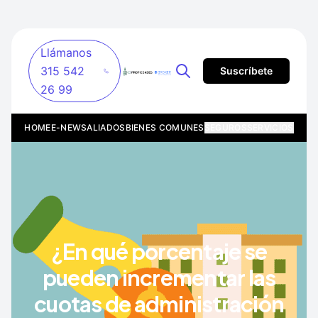
Llámanos
315 542
Suscríbete
26 99
HOME
E-NEWS
ALIADOS
BIENES COMUNES
SEGUROS
SERVICIOS
¿En qué porcentaje se
pueden incrementar las
cuotas de administración