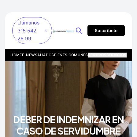
Llámanos
315 542
Suscríbete
26 99
HOME
E-NEWS
ALIADOS
BIENES COMUNES
SEGUROS
SERVICIOS
DEBER DE INDEMNIZAR EN
CASO DE SERVIDUMBRE