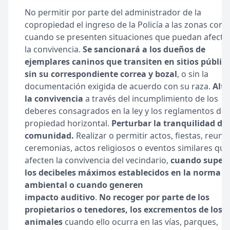
No permitir por parte del administrador de la
copropiedad el ingreso de la Policía a las zonas com
cuando se presenten situaciones que puedan afecta
la
convivencia.
Se
sancionará a los dueños de
ejemplares caninos que transiten en sitios públic
sin su correspondiente correa y bozal
, o sin la
documentación exigida de acuerdo con su raza.
Alte
la convivencia
a través del incumplimiento de los
deberes consagrados en la ley y los reglamentos de
propiedad horizontal.
Perturbar la tranquilidad de 
comunidad.
Realizar o permitir actos, fiestas, reuni
ceremonias, actos religiosos o eventos similares que
afecten la convivencia del vecindario,
cuando super
los decibeles máximos establecidos en la norma
ambiental o cuando generen
impacto
auditivo
.
No
recoger por parte de los
propietarios o tenedores, los excrementos de los
animales
cuando ello ocurra en las vías, parques,