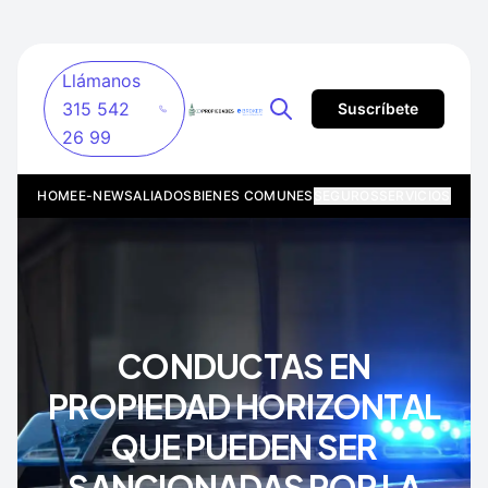
Llámanos
315 542
Suscríbete
26 99
HOME
E-NEWS
ALIADOS
BIENES COMUNES
SEGUROS
SERVICIOS
CONDUCTAS EN
PROPIEDAD HORIZONTAL
QUE PUEDEN SER
SANCIONADAS POR LA